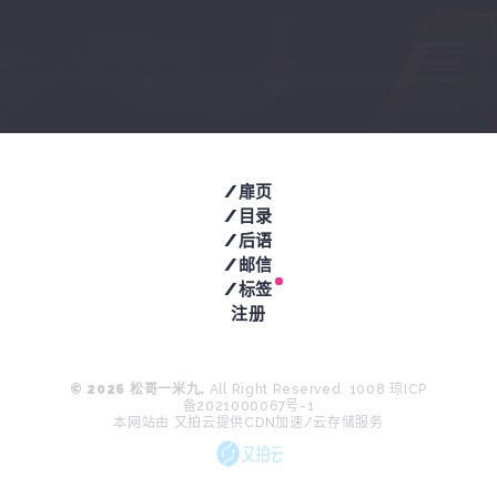
/扉页
/目录
/后语
/邮信
/标签
注册
© 2026
松哥一米九
.
All Right Reserved.
1008
琼ICP
备2021000067号-1
本网站由
又拍云提供CDN加速/云存储服务