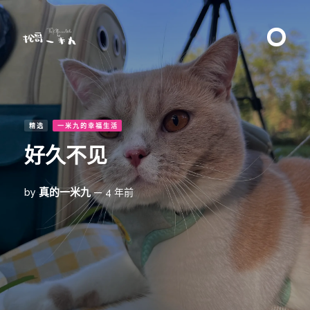
精选
一米九的幸福生活
好久不见
真的一米九
by
— 4 年前