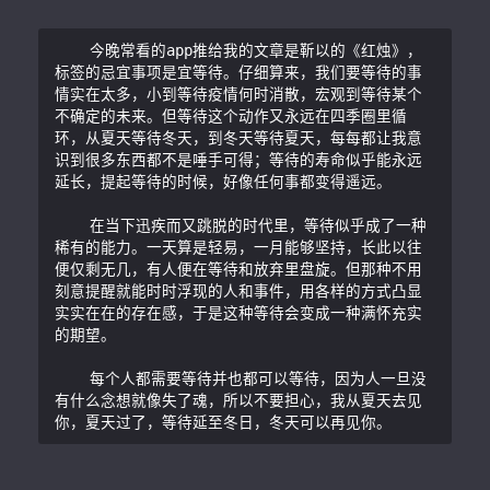
    今晚常看的app推给我的文章是靳以的《红烛》，
标签的忌宜事项是宜等待。仔细算来，我们要等待的事
情实在太多，小到等待疫情何时消散，宏观到等待某个
不确定的未来。但等待这个动作又永远在四季圈里循
环，从夏天等待冬天，到冬天等待夏天，每每都让我意
识到很多东西都不是唾手可得；等待的寿命似乎能永远
延长，提起等待的时候，好像任何事都变得遥远。

    在当下迅疾而又跳脱的时代里，等待似乎成了一种
稀有的能力。一天算是轻易，一月能够坚持，长此以往
便仅剩无几，有人便在等待和放弃里盘旋。但那种不用
刻意提醒就能时时浮现的人和事件，用各样的方式凸显
实实在在的存在感，于是这种等待会变成一种满怀充实
的期望。

    每个人都需要等待并也都可以等待，因为人一旦没
有什么念想就像失了魂，所以不要担心，我从夏天去见