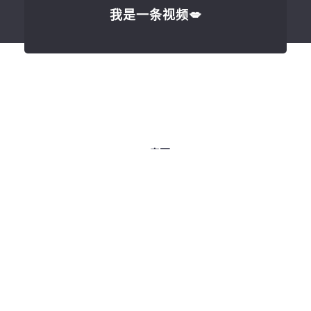
我是一条视频💋
/扉页
/目录
/后语
/邮信
/标签
注册
© 2026
松哥一米九
.
All Right Reserved.
1008
琼ICP
备2021000067号-1
本网站由
又拍云提供CDN加速/云存储服务