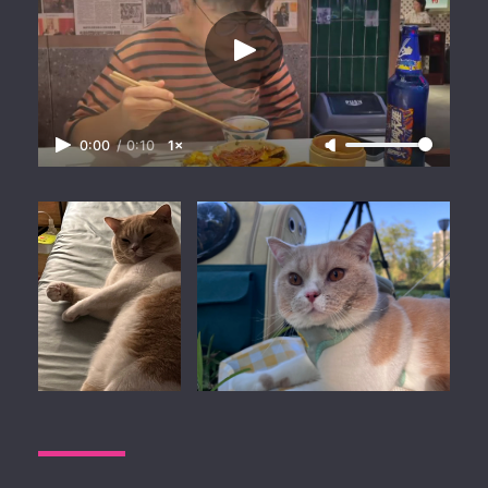
0:00
/
0:10
1×